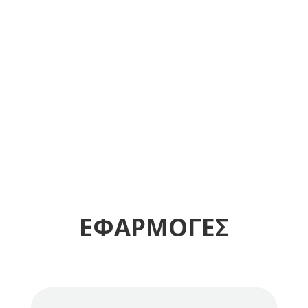
Κυρίως Βαμβακερό

Μακρόϊνο

Χτενισμένο

Μαλακό

Απαλλαγμένο από τρίμματα

ΕΦΑΡΜΟΓΕΣ