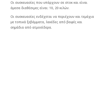
Οι συσκευασίες που υπάρχουν σε στοκ και είναι
άμεσα διαθέσιμες είναι: 10, 20 κιλών.
Οι συσκευασίες ενδέχεται να περιέχουν και τεμάχια
με τοπικά ξεβάμματα, λεκέδες από βαφές και
σημάδια από ατμοσίδερα.

Βαμβακερά & απορροφητικά

Ψιλής ύφανσης

Χωρίς χνούδι

Διαστάσεις 40Χ40cm± & 45Χ45cm± & 25Χ40cm±

Απαλλαγμένα από κουμπιά, φερμουάρ, κορδόνια